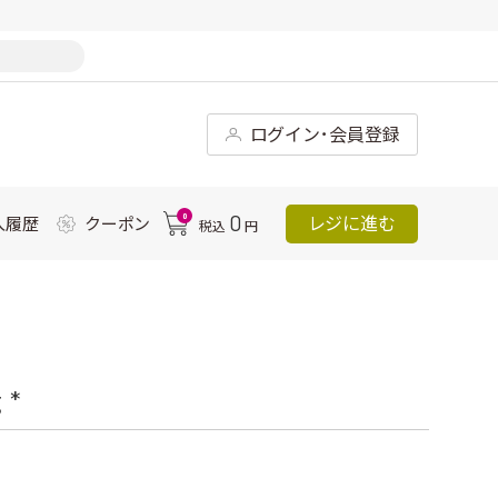
ログイン･会員登録
0
0
レジに進む
入履歴
クーポン
税込
円
*