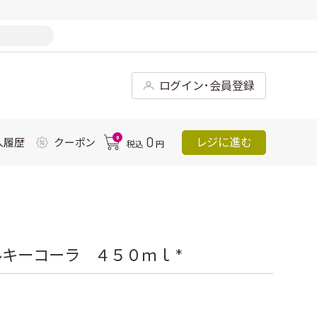
ログイン･会員登録
0
0
レジに進む
入履歴
クーポン
税込
円
キーコーラ ４５０ｍｌ *