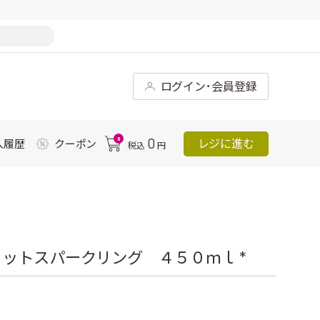
ログイン･会員登録
0
0
レジに進む
入履歴
クーポン
税込
円
ットスパークリング ４５０ｍｌ *