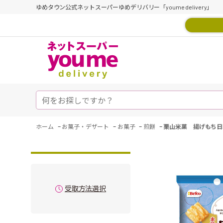
ゆめタウン公式ネットスーパーゆめデリバリー「youme delivery」
-
-
-
-
ホーム
お菓子・デザート
お菓子
煎餅
栗山米菓 揚げもち日
受取方法選択