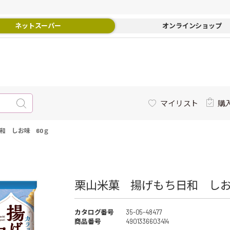
ネットスーパー
オンラインショップ
マイリスト
購
和 しお味 60ｇ
栗山米菓 揚げもち日和 しお味
カタログ番号
35-05-48477
商品番号
4901336603414