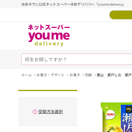
ゆめタウン公式ネットスーパーゆめデリバリー「youme delivery」
-
-
-
-
ホーム
お菓子・デザート
お菓子
煎餅
栗山 瀬戸しお 瀬戸
受取方法選択