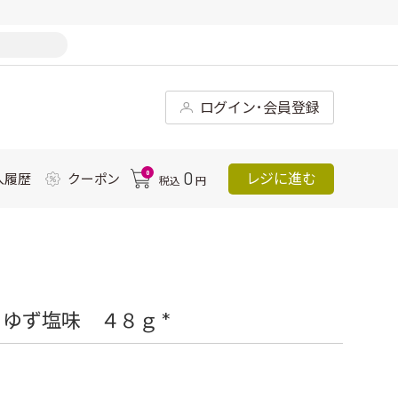
ログイン･会員登録
0
0
レジに進む
入履歴
クーポン
税込
円
ゆず塩味 ４８ｇ *