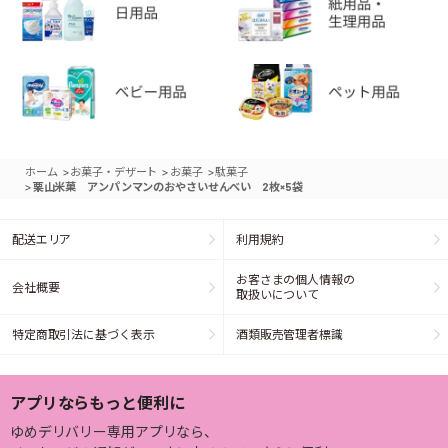
>
>
>
ホーム
お菓子・デザート
お菓子
駄菓子
>
栗山米菓 アンパンマンのおやさいせんべい 2枚×5袋
配送エリア
利用規約
お客さまの個人情報の
会社概要
取扱いについて
特定商取引法に基づく表示
酒類販売管理者標識
アプリならもっと便利に
ゆめデリバリー専用アプリなら、