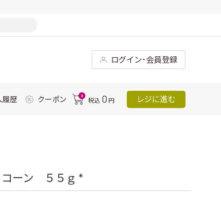
ログイン･会員登録
0
0
レジに進む
入履歴
クーポン
税込
円
コーン ５５ｇ *