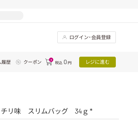
ログイン･会員登録
0
0
レジに進む
入履歴
クーポン
税込
円
リ味 スリムバッグ 34ｇ *