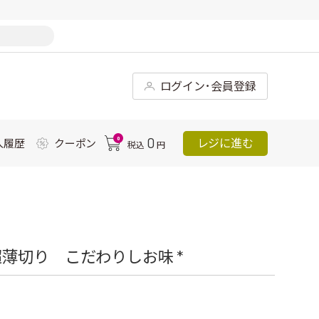
ログイン･会員登録
0
0
レジに進む
入履歴
クーポン
税込
円
薄切り こだわりしお味 *