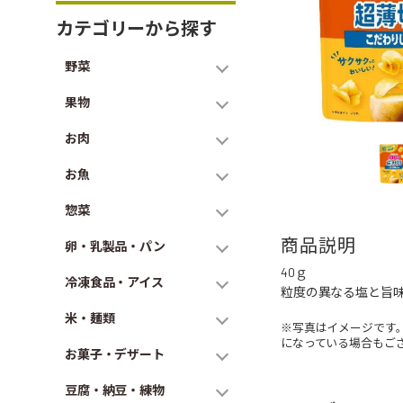
カテゴリーから探す
野菜
果物
お肉
お魚
惣菜
商品説明
卵・乳製品・パン
40ｇ
冷凍食品・アイス
粒度の異なる塩と旨
米・麺類
※写真はイメージです
になっている場合もご
お菓子・デザート
豆腐・納豆・練物