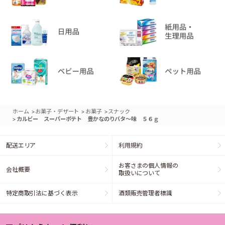
>
>
>
ホーム
お菓子・デザート
お菓子
スナック
>
カルビー スーパーポテト 豊かなのりバタ～味 ５６ｇ
配送エリア
利用規約
お客さまの個人情報の
会社概要
取扱いについて
特定商取引法に基づく表示
酒類販売管理者標識