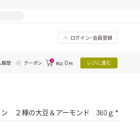
ログイン･会員登録
0
0
レジに進む
入履歴
クーポン
税込
円
 ２種の大豆＆アーモンド 360ｇ *