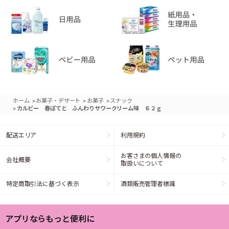
>
>
>
ホーム
お菓子・デザート
お菓子
スナック
>
カルビー 春ぽてと ふんわりサワークリーム味 ６２ｇ
配送エリア
利用規約
お客さまの個人情報の
会社概要
取扱いについて
特定商取引法に基づく表示
酒類販売管理者標識
アプリならもっと便利に