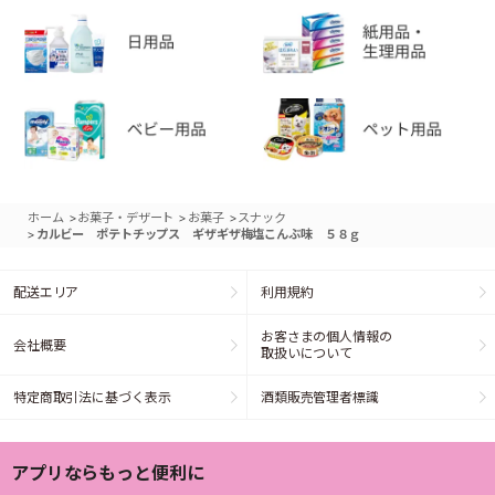
>
>
>
ホーム
お菓子・デザート
お菓子
スナック
>
カルビー ポテトチップス ギザギザ梅塩こんぶ味 ５８ｇ
配送エリア
利用規約
お客さまの個人情報の
会社概要
取扱いについて
特定商取引法に基づく表示
酒類販売管理者標識
アプリならもっと便利に