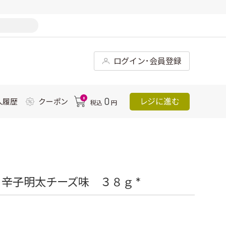
ログイン･会員登録
0
0
レジに進む
入履歴
クーポン
税込
円
辛子明太チーズ味 ３８ｇ *