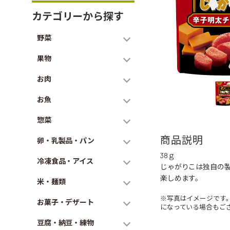
カテゴリーから探す
野菜
果物
お肉
お魚
惣菜
商品説明
卵・乳製品・パン
38ｇ
冷凍食品・アイス
じゃがりこは独自の
楽しめます。
米・麺類
※写真はイメージです
お菓子・デザート
になっている場合もご
豆腐・納豆・練物