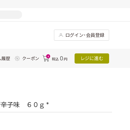
ログイン･会員登録
0
0
レジに進む
入履歴
クーポン
税込
円
辛子味 ６０ｇ *