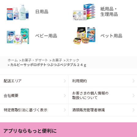
>
>
>
ホーム
お菓子・デザート
お菓子
スナック
>
カルビーサッポロポテトつぶつぶベジタブル２４ｇ
配送エリア
利用規約
お客さまの個人情報の
会社概要
取扱いについて
特定商取引法に基づく表示
酒類販売管理者標識
アプリならもっと便利に