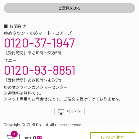
■ お問合せ
ゆめタウン・ゆめマート・ユアーズ
0120-37-1947
［受付時間］あさ10時～夕方6時
サニー
0120-93-8851
［受付時間］あさ10時～よる9時
ゆめオンラインカスタマーセンター
※通話料は無料です。
※ネット専用のお問合せ先です。ご注文は受け付けておりません。
PCサイト
Copyright © IZUMI Co.,Ltd. All rights reserved.
0
0
レジに進む
円
税込