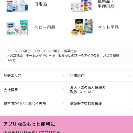
>
>
>
ホーム
お菓子・デザート
お菓子
製菓材料
>
共立食品 ホームメイドケーキ もちっとのび～るアイスの素 バニラ風味
43ｇ
配送エリア
利用規約
お客さまの個人情報の
会社概要
取扱いについて
特定商取引法に基づく表示
酒類販売管理者標識
アプリならもっと便利に
ゆめデリバリー専用アプリなら、