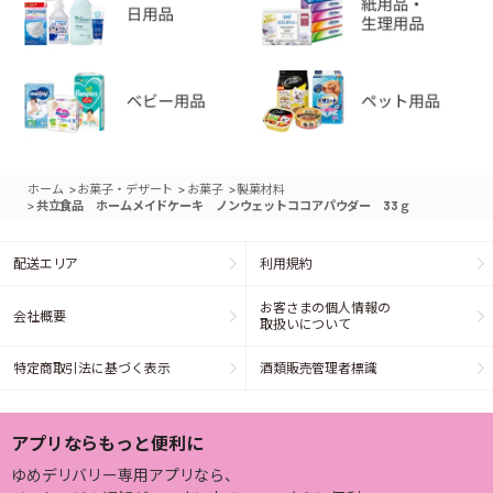
>
>
>
ホーム
お菓子・デザート
お菓子
製菓材料
>
共立食品 ホームメイドケーキ ノンウェットココアパウダー 33ｇ
配送エリア
利用規約
お客さまの個人情報の
会社概要
取扱いについて
特定商取引法に基づく表示
酒類販売管理者標識
アプリならもっと便利に
ゆめデリバリー専用アプリなら、