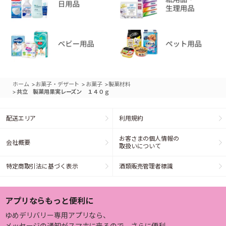
>
>
>
ホーム
お菓子・デザート
お菓子
製菓材料
>
共立 製菓用果実レーズン １４０ｇ
配送エリア
利用規約
お客さまの個人情報の
会社概要
取扱いについて
特定商取引法に基づく表示
酒類販売管理者標識
アプリならもっと便利に
ゆめデリバリー専用アプリなら、
メッセージの通知がスマホに来るので、さらに便利。