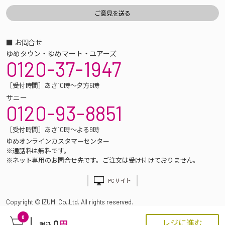
■ お問合せ
ゆめタウン・ゆめマート・ユアーズ
0120-37-1947
［受付時間］あさ10時～夕方6時
サニー
0120-93-8851
［受付時間］あさ10時～よる9時
ゆめオンラインカスタマーセンター
※通話料は無料です。
※ネット専用のお問合せ先です。ご注文は受け付けておりません。
PCサイト
Copyright © IZUMI Co.,Ltd. All rights reserved.
0
0
レジに進む
円
税込