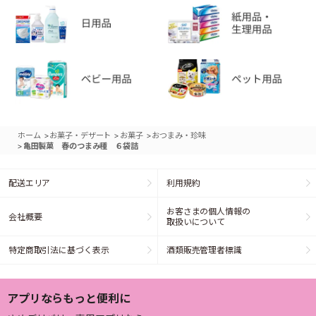
>
>
>
ホーム
お菓子・デザート
お菓子
おつまみ・珍味
>
亀田製菓 春のつまみ種 ６袋詰
配送エリア
利用規約
お客さまの個人情報の
会社概要
取扱いについて
特定商取引法に基づく表示
酒類販売管理者標識
アプリならもっと便利に