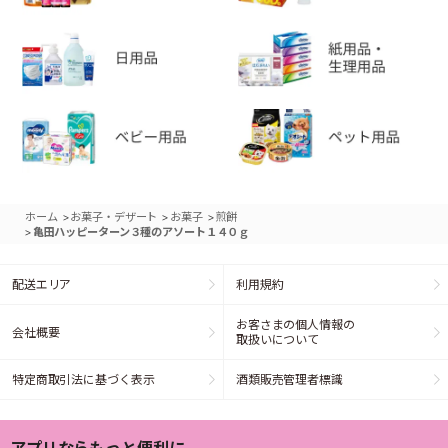
>
>
>
ホーム
お菓子・デザート
お菓子
煎餅
>
亀田ハッピーターン３種のアソート１４０ｇ
配送エリア
利用規約
お客さまの個人情報の
会社概要
取扱いについて
特定商取引法に基づく表示
酒類販売管理者標識
アプリならもっと便利に