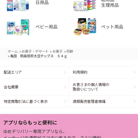
>
>
>
ホーム
お菓子・デザート
お菓子
煎餅
>
亀田 熱風焙煎大豆チップス ５４ｇ
配送エリア
利用規約
お客さまの個人情報の
会社概要
取扱いについて
特定商取引法に基づく表示
酒類販売管理者標識
アプリならもっと便利に
ゆめデリバリー専用アプリなら、
メッセージの通知がスマホに来るので、さらに便利。