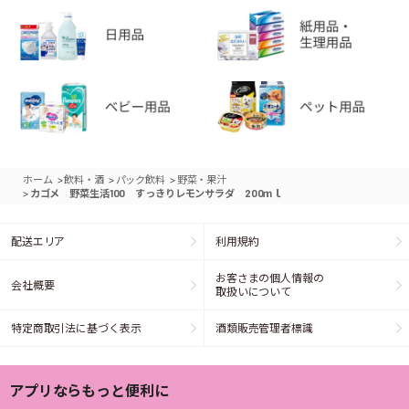
>
>
>
ホーム
飲料・酒
パック飲料
野菜・果汁
>
カゴメ 野菜生活100 すっきりレモンサラダ 200ｍｌ
配送エリア
利用規約
お客さまの個人情報の
会社概要
取扱いについて
特定商取引法に基づく表示
酒類販売管理者標識
アプリならもっと便利に