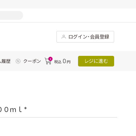
ログイン･会員登録
0
0
レジに進む
入履歴
クーポン
税込
円
０ｍｌ *