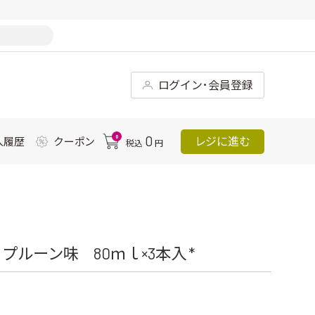
ログイン･会員登録
0
0
レジに進む
入履歴
クーポン
税込
円
ルーン味 80ｍｌ×3本入 *