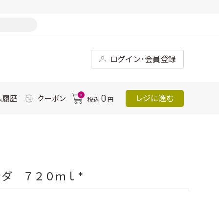
ログイン･会員登録
0
0
レジに進む
入履歴
クーポン
税込
円
ダ ７２０ｍｌ *