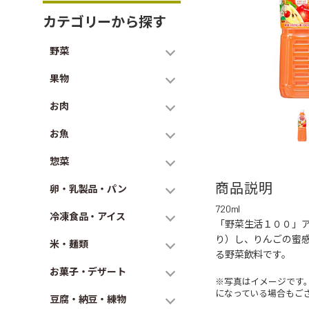
カテゴリーから探す
野菜
果物
お肉
お魚
惣菜
商品説明
卵・乳製品・パン
720ml
冷凍食品・アイス
「野菜生活１００」
り）し、りんごの蜜
米・麺類
る野菜飲料です。
お菓子・デザート
※写真はイメージです
になっている場合もご
豆腐・納豆・練物