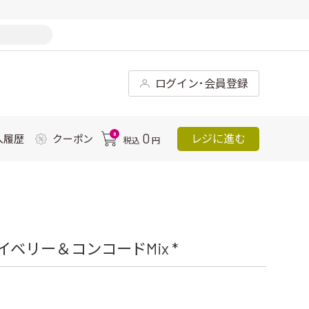
ログイン･会員登録
0
0
レジに進む
入履歴
クーポン
税込
円
カイベリー＆コンコードMix *