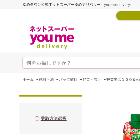
ゆめタウン公式ネットスーパーゆめデリバリー「youme delivery」
-
-
-
-
ホーム
飲料・酒
パック飲料
野菜・果汁
野菜生活１００ Smo
受取方法選択