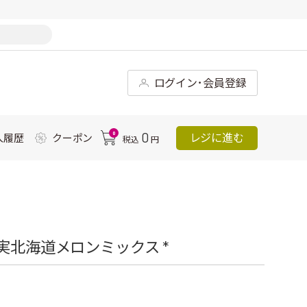
ログイン･会員登録
0
0
レジに進む
入履歴
クーポン
税込
円
実北海道メロンミックス *