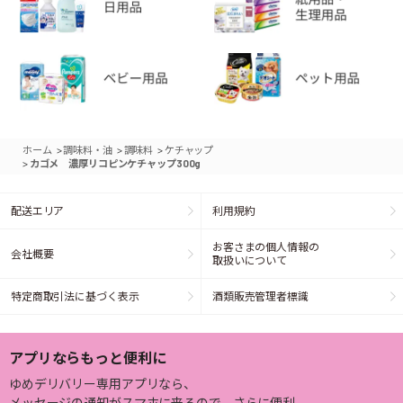
>
>
>
ホーム
調味料・油
調味料
ケチャップ
>
カゴメ 濃厚リコピンケチャップ300g
配送エリア
利用規約
お客さまの個人情報の
会社概要
取扱いについて
特定商取引法に基づく表示
酒類販売管理者標識
アプリならもっと便利に
ゆめデリバリー専用アプリなら、
メッセージの通知がスマホに来るので、さらに便利。