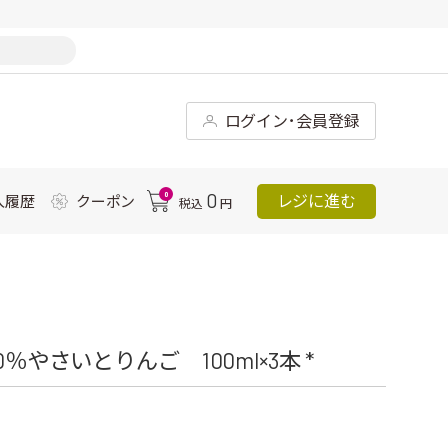
ログイン･会員登録
0
0
レジに進む
入履歴
クーポン
税込
円
％やさいとりんご 100ml×3本 *