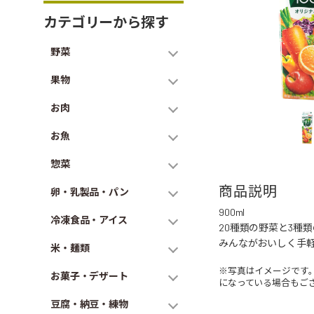
カテゴリーから探す
野菜
果物
お肉
お魚
惣菜
商品説明
卵・乳製品・パン
900ml
冷凍食品・アイス
20種類の野菜と3種
みんながおいしく手
米・麺類
※写真はイメージです
お菓子・デザート
になっている場合もご
豆腐・納豆・練物