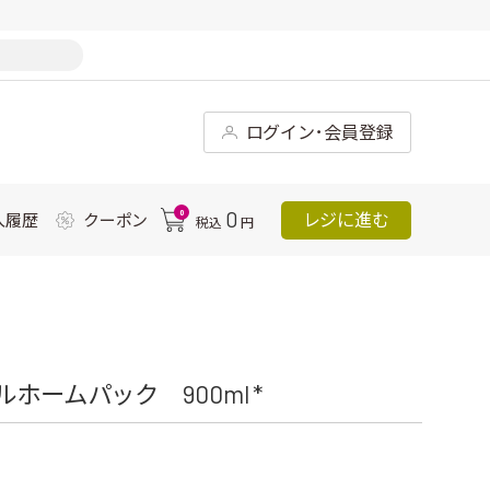
ログイン･会員登録
0
0
レジに進む
入履歴
クーポン
税込
円
ホームパック 900ml *