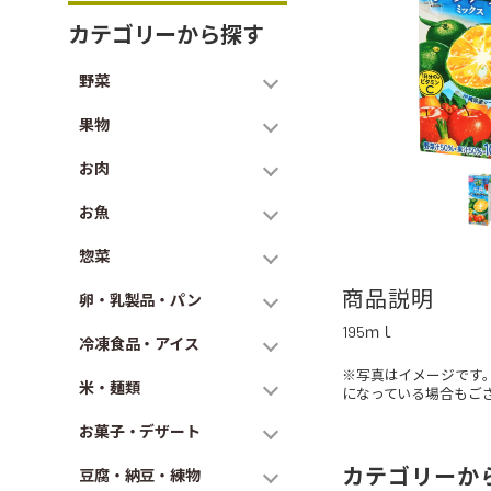
カテゴリーから探す
野菜
果物
お肉
お魚
惣菜
商品説明
卵・乳製品・パン
195ｍｌ
冷凍食品・アイス
※写真はイメージです
米・麺類
になっている場合もご
お菓子・デザート
カテゴリーか
豆腐・納豆・練物