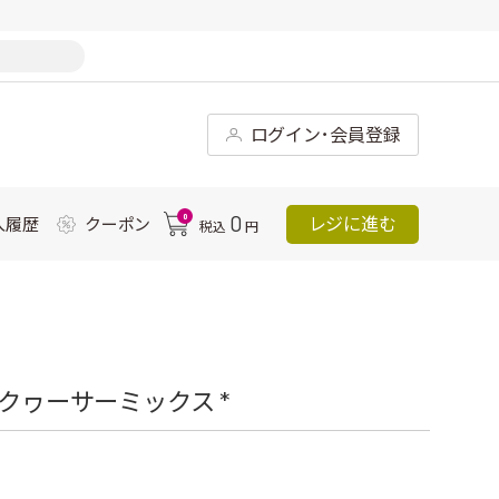
ログイン･会員登録
0
0
レジに進む
入履歴
クーポン
税込
円
クヮーサーミックス *