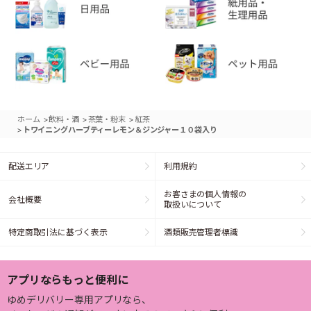
>
>
>
ホーム
飲料・酒
茶葉・粉末
紅茶
>
トワイニングハーブティーレモン＆ジンジャー１０袋入り
配送エリア
利用規約
お客さまの個人情報の
会社概要
取扱いについて
特定商取引法に基づく表示
酒類販売管理者標識
アプリならもっと便利に
ゆめデリバリー専用アプリなら、