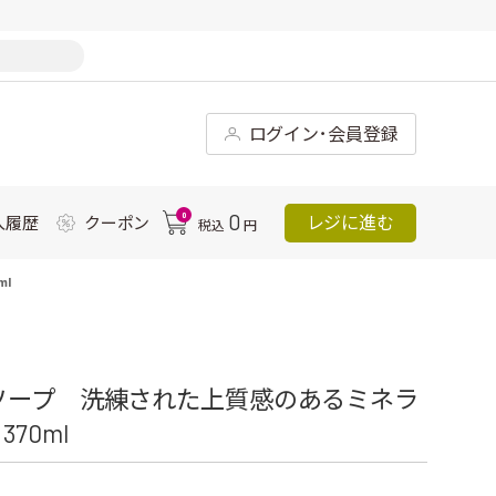
ログイン･会員登録
0
0
レジに進む
入履歴
クーポン
税込
円
l
ソープ 洗練された上質感のあるミネラ
70ml