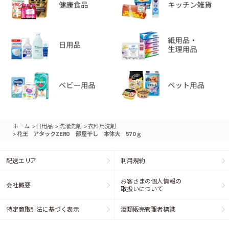
>
>
>
ホーム
日用品
洗濯洗剤
衣料用洗剤
>
花王 アタックZERO 部屋干し 本体大 570ｇ
配送エリア
利用規約
お客さまの個人情報の
会社概要
取扱いについて
特定商取引法に基づく表示
酒類販売管理者標識