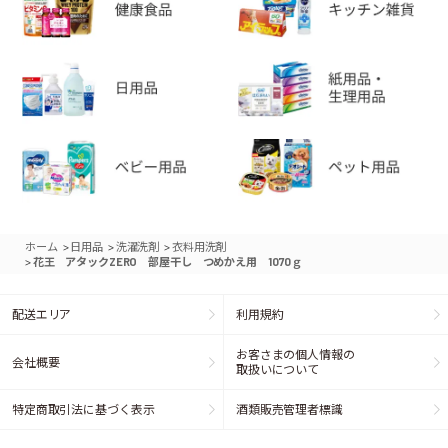
>
>
>
ホーム
日用品
洗濯洗剤
衣料用洗剤
>
花王 アタックZERO 部屋干し つめかえ用 1070ｇ
配送エリア
利用規約
お客さまの個人情報の
会社概要
取扱いについて
特定商取引法に基づく表示
酒類販売管理者標識