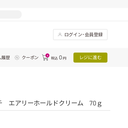
ログイン･会員登録
0
0
レジに進む
入履歴
クーポン
税込
円
チ エアリーホールドクリーム 70ｇ