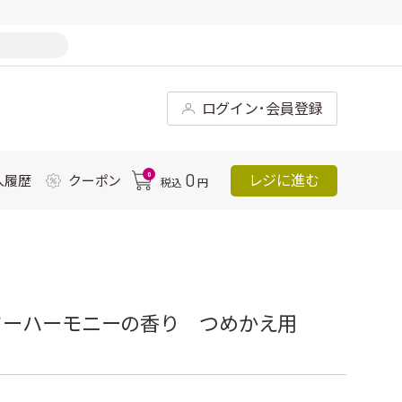
ログイン･会員登録
0
0
レジに進む
入履歴
クーポン
税込
円
ワーハーモニーの香り つめかえ用