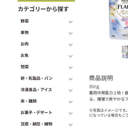
カテゴリーから探す
野菜
果物
お肉
お魚
惣菜
商品説明
卵・乳製品・パン
350ｇ
冷凍食品・アイス
着用中発香力２倍！
る、優雅で爽やかな
米・麺類
※写真はイメージです
お菓子・デザート
になっている場合もご
豆腐・納豆・練物