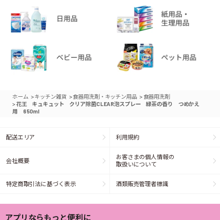
>
>
>
ホーム
キッチン雑貨
食器用洗剤・キッチン用品
食器用洗剤
>
花王 キュキュット クリア除菌CLEAR泡スプレー 緑茶の香り つめかえ
用 650ml
配送エリア
利用規約
お客さまの個人情報の
会社概要
取扱いについて
特定商取引法に基づく表示
酒類販売管理者標識
アプリならもっと便利に