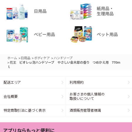
>
>
>
ホーム
日用品
ボディケア
ハンドソープ
>
花王 ビオレｕ泡ハンドソープ やさしい金木犀の香り つめかえ用 770ｍ
ｌ
配送エリア
利用規約
お客さまの個人情報の
会社概要
取扱いについて
特定商取引法に基づく表示
酒類販売管理者標識
アプリならもっと便利に