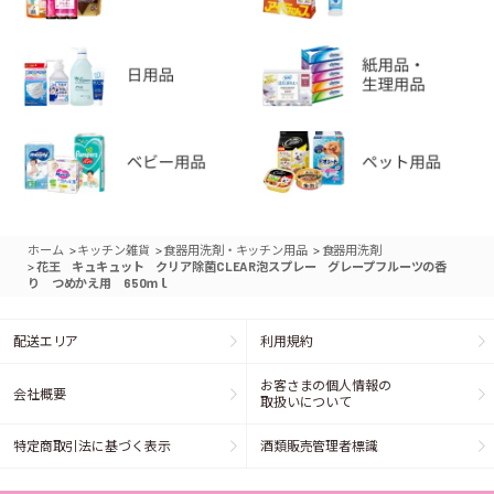
>
>
>
ホーム
キッチン雑貨
食器用洗剤・キッチン用品
食器用洗剤
>
花王 キュキュット クリア除菌CLEAR泡スプレー グレープフルーツの香
り つめかえ用 650ｍｌ
配送エリア
利用規約
お客さまの個人情報の
会社概要
取扱いについて
特定商取引法に基づく表示
酒類販売管理者標識