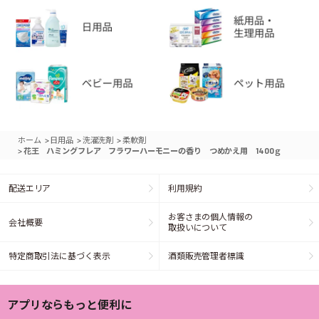
>
>
>
ホーム
日用品
洗濯洗剤
柔軟剤
>
花王 ハミングフレア フラワーハーモニーの香り つめかえ用 1400ｇ
配送エリア
利用規約
お客さまの個人情報の
会社概要
取扱いについて
特定商取引法に基づく表示
酒類販売管理者標識
アプリならもっと便利に