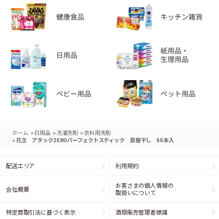
>
>
>
ホーム
日用品
洗濯洗剤
衣料用洗剤
>
花王 アタックZEROパーフェクトスティック 部屋干し 55本入
配送エリア
利用規約
お客さまの個人情報の
会社概要
取扱いについて
特定商取引法に基づく表示
酒類販売管理者標識