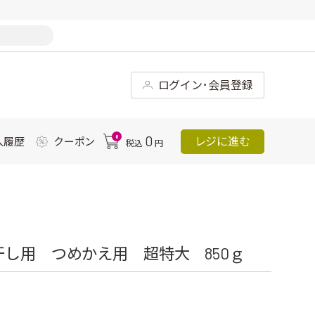
ログイン･会員登録
0
0
レジに進む
入履歴
クーポン
税込
円
干し用 つめかえ用 超特大 850ｇ