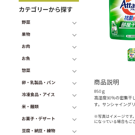
カテゴリーから探す
野菜
果物
お肉
お魚
惣菜
商品説明
卵・乳製品・パン
850ｇ
冷凍食品・アイス
高湿度90％の密集
す。サンシャイング
米・麺類
※写真はイメージです
お菓子・デザート
になっている場合もご
豆腐・納豆・練物