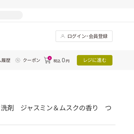
ログイン･会員登録
0
0
レジに進む
入履歴
クーポン
税込
円
用洗剤 ジャスミン＆ムスクの香り つ