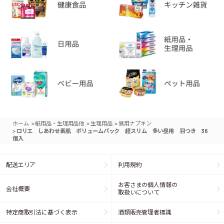
>
>
>
ホーム
紙用品・生理用品他
生理用品
昼用ナプキン
>
ロリエ しあわせ素肌 ボリュームパック 超スリム 多い昼用 羽つき 36
個入
配送エリア
利用規約
お客さまの個人情報の
会社概要
取扱いについて
特定商取引法に基づく表示
酒類販売管理者標識