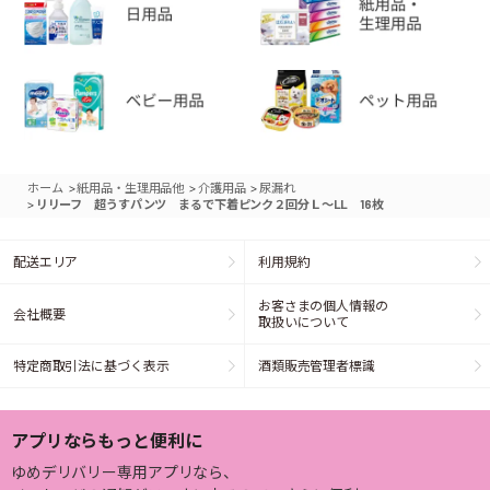
>
>
>
ホーム
紙用品・生理用品他
介護用品
尿漏れ
>
リリーフ 超うすパンツ まるで下着ピンク２回分Ｌ～LL 16枚
配送エリア
利用規約
お客さまの個人情報の
会社概要
取扱いについて
特定商取引法に基づく表示
酒類販売管理者標識
アプリならもっと便利に
ゆめデリバリー専用アプリなら、