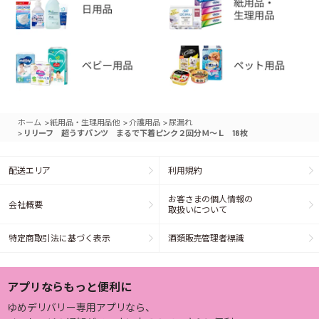
>
>
>
ホーム
紙用品・生理用品他
介護用品
尿漏れ
>
リリーフ 超うすパンツ まるで下着ピンク２回分Ｍ～Ｌ 18枚
配送エリア
利用規約
お客さまの個人情報の
会社概要
取扱いについて
特定商取引法に基づく表示
酒類販売管理者標識
アプリならもっと便利に
ゆめデリバリー専用アプリなら、