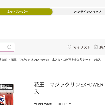
ネットスーパー
オンラインショップ
マイリスト
購
-
漂白剤
花王 マジックリンEXPOWER 水アカ・コゲ用かきとりシート 5枚入
花王 マジックリンEXPOWE
入
カタログ番号
60-10-36251