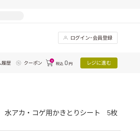
ログイン･会員登録
0
0
レジに進む
入履歴
クーポン
税込
円
R 水アカ・コゲ用かきとりシート 5枚